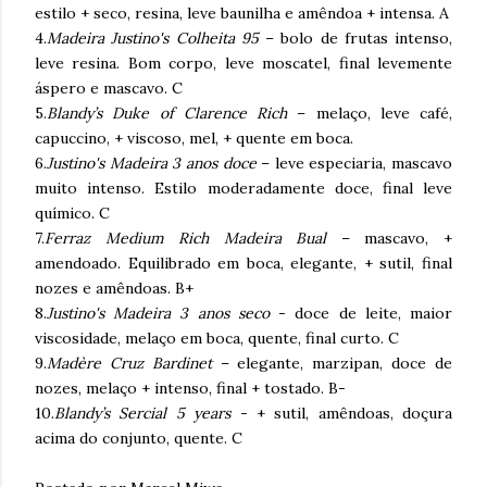
estilo + seco, resina, leve baunilha e amêndoa + intensa. A
4.
Madeira Justino's Colheita 95
– bolo de frutas intenso,
leve resina. Bom corpo, leve moscatel, final levemente
áspero e mascavo. C
5.
Blandy’s Duke of Clarence Rich
– melaço, leve café,
capuccino, + viscoso, mel, + quente em boca.
6.
Justino's Madeira 3 anos doce
– leve especiaria, mascavo
muito intenso. Estilo moderadamente doce, final leve
químico. C
7.
Ferraz Medium Rich Madeira Bual
– mascavo, +
amendoado. Equilibrado em boca, elegante, + sutil, final
nozes e amêndoas. B+
8.
Justino's Madeira 3 anos seco
- doce de leite, maior
viscosidade, melaço em boca, quente, final curto. C
9.
Madère Cruz Bardinet
– elegante, marzipan, doce de
nozes, melaço + intenso, final + tostado. B-
10.
Blandy’s Sercial 5 years
- + sutil, amêndoas, doçura
acima do conjunto, quente. C