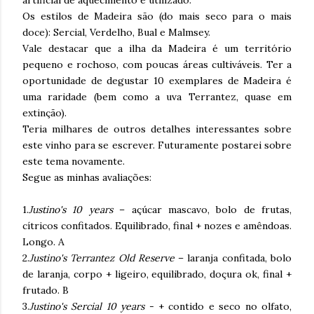
artificial de aquecimento é utilizado.
Os estilos de Madeira são (do mais seco para o mais
doce): Sercial, Verdelho, Bual e Malmsey.
Vale destacar que a ilha da Madeira é um território
pequeno e rochoso, com poucas áreas cultiváveis. Ter a
oportunidade de degustar 10 exemplares de Madeira é
uma raridade (bem como a uva Terrantez, quase em
extinção).
Teria milhares de outros detalhes interessantes sobre
este vinho para se escrever. Futuramente postarei sobre
este tema novamente.
Segue as minhas avaliações:
1.
Justino's 10 years
– açúcar mascavo, bolo de frutas,
cítricos confitados. Equilibrado, final + nozes e amêndoas.
Longo. A
2.
Justino's Terrantez Old Reserve
– laranja confitada, bolo
de laranja, corpo + ligeiro, equilibrado, doçura ok, final +
frutado. B
3.
Justino's Sercial 10 years
- + contido e seco no olfato,