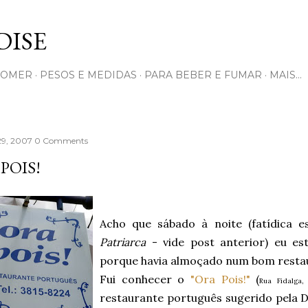
Pular para o conteúdo principal
ISE
COMER
PESOS E MEDIDAS
PARA BEBER E FUMAR
MAIS…
29, 2007
0 Comments
POIS!
Acho que sábado à noite (fatídica 
Patriarca
- vide post anterior) eu e
porque havia almoçado num bom resta
Fui conhecer o
"Ora Pois!"
(
Rua Fidalga,
restaurante português sugerido pela 