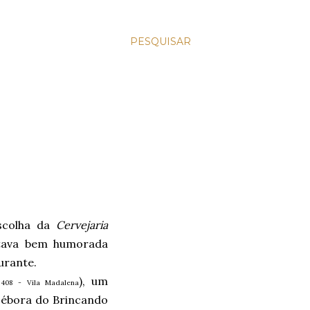
PESQUISAR
escolha da
Cervejaria
stava bem humorada
urante.
), um
 408 - Vila Madalena
Débora do Brincando