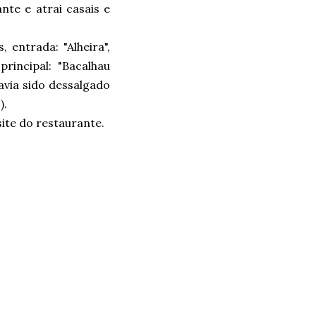
te e atrai casais e
 entrada: "Alheira",
rincipal: "Bacalhau
avia sido dessalgado
).
ite do restaurante.