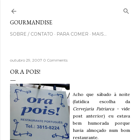
Pular para o conteúdo principal
GOURMANDISE
SOBRE / CONTATO
PARA COMER
MAIS…
outubro 29, 2007
0 Comments
ORA POIS!
Acho que sábado à noite
(fatídica escolha da
Cervejaria Patriarca
- vide
post anterior) eu estava
bem humorada porque
havia almoçado num bom
restaurante.