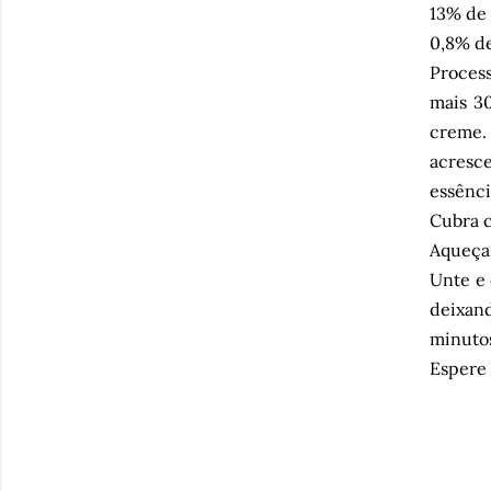
13% de 
0,8% de
Process
mais 3
creme.
acresc
essênci
Cubra c
Aqueça 
Unte e 
deixand
minutos
Espere 