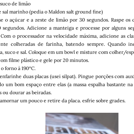
suco de limão
 sal marinho (pedia o Maldon salt ground fine)
e o açúcar e a zeste de limão por 30 segundos. Raspe os 
0 segundos. Adicione a manteiga e processe por alguns s
 Com o processador na velocidade máxima, adicione as cla
ente colheradas de farinha, batendo sempre. Quando inc
a, suco e sal. Coloque em um bowl e misture com colher/es
om filme plástico e gele por 20 minutos.
o forno à 190ºC.
enfarinhe duas placas (usei silpat). Pingue porções com auxí
o um bom espaço entre elas (a massa espalha bastante na 
 ou dourar as beiradas.
amornar um pouco e retire da placa. esfrie sobre grades.