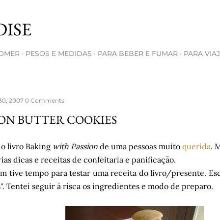
Pular para o conteúdo principal
ISE
COMER
PESOS E MEDIDAS
PARA BEBER E FUMAR
PARA VIA
30, 2007
0 Comments
ON BUTTER COOKIES
o livro Baking
with Passion
de uma pessoas muito
querida
. 
ias dicas e receitas de confeitaria e panificação.
m tive tempo para testar uma receita do livro/presente. Es
". Tentei seguir à risca os ingredientes e modo de preparo.