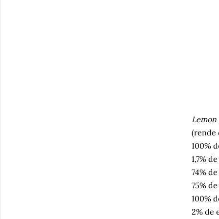
Lemon b
(rende 
100% de
1,7% de
74% de
75% de 
100% de
2% de e