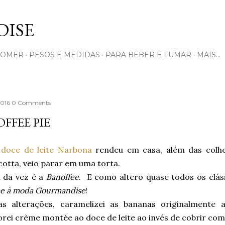
Pular para o conteúdo principal
ISE
COMER
PESOS E MEDIDAS
PARA BEBER E FUMAR
MAIS…
 2016
0 Comments
FFEE PIE
e
doce de leite Narbona
rendeu em casa, além das colhe
otta, veio parar em uma torta.
a da vez é a
Banoffee
. E como altero quase todos os cláss
ee à moda Gourmandise
!
as alterações, caramelizei as bananas originalmente 
rei crème montée ao doce de leite ao invés de cobrir com 