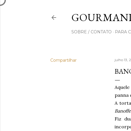
GOURMAND
SOBRE / CONTATO
PARA 
Compartilhar
julho 13,
BANO
Aquel
panna c
A tort
Banoff
Fiz du
incorpo