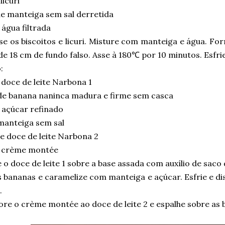
licuri
de manteiga sem sal derretida
água filtrada
e os biscoitos e licuri. Misture com manteiga e água. For
e 18 cm de fundo falso. Asse à 180℃ por 10 minutos. Esfrie
:
doce de leite Narbona 1
de banana naninca madura e firme sem casca
 açúcar refinado
manteiga sem sal
e doce de leite Narbona 2
 crème montée
 o doce de leite 1 sobre a base assada com auxílio de saco 
s bananas e caramelize com manteiga e açúcar. Esfrie e d
.
re o crème montée ao doce de leite 2 e espalhe sobre as 