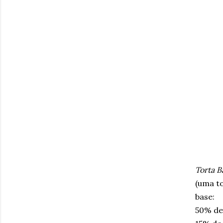
Torta 
(uma t
base:
50% de 