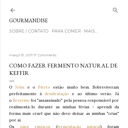
Pular para o conteúdo principal
GOURMANDISE
SOBRE / CONTATO
PARA COMER
MAIS…
março 19, 2011
17 Comments
COMO FAZER FERMENTO NATURAL DE
KEFFIR
O
John
e o
Pierre
estão muito bem. Sobreviveram
perfeitamente à
desidratação
e ao último verão. Já
o
Severino
foi "assassinado" pela pessoa responsável por
realimentá-lo durante as minhas férias - aprendi da
forma mais cruel que não devo deixar as minhas "crias"
por aí.
Os
pães
rústicos
(
fermentação
natural
) foram