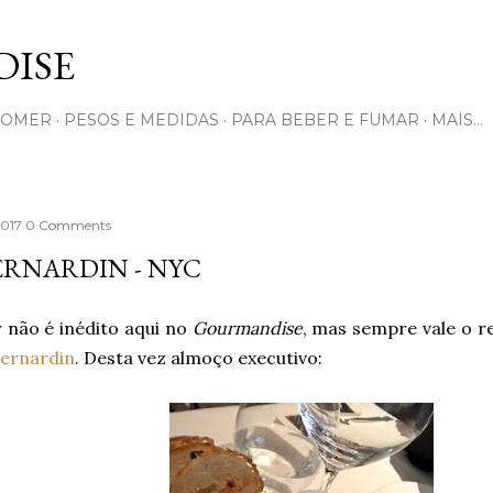
Pular para o conteúdo principal
ISE
COMER
PESOS E MEDIDAS
PARA BEBER E FUMAR
MAIS…
 2017
0 Comments
ERNARDIN - NYC
 não é inédito aqui no
Gourmandise
, mas sempre vale o re
Bernardin
. Desta vez almoço executivo: