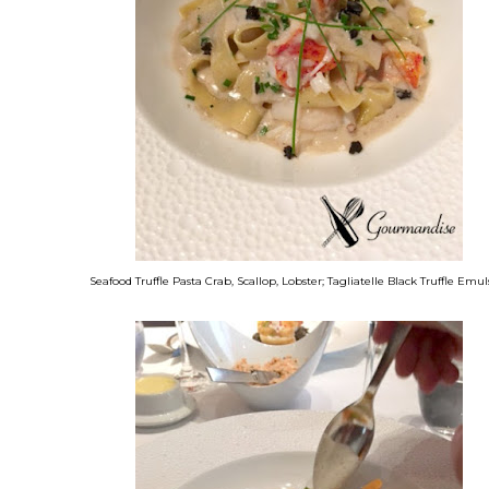
Seafood Truffle Pasta Crab, Scallop, Lobster; Tagliatelle Black Truffle Emul