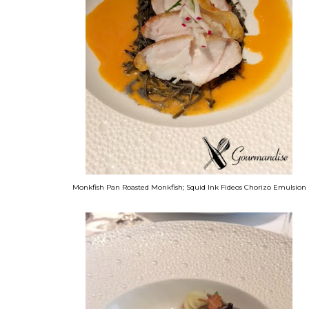
Monkfish Pan Roasted Monkfish; Squid Ink Fideos Chorizo Emulsion