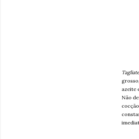
Tagliat
grosso,
azeite 
Não de
cocção
constan
imediat