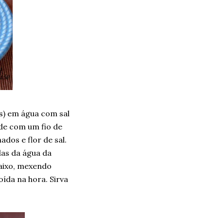
s) em água com sal
de com um fio de
dos e flor de sal.
das da água da
baixo, mexendo
ída na hora. Sirva