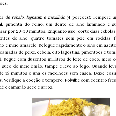
ões.
a de robalo, lagostim e mexilhão
(4 porções): Tempere u
l, pimenta do reino, um dente de alho laminado e su
sar por 20-30 minutos. Enquanto isso, corte duas cebolas
entes de alho, quatro tomates sem pele em rodelas, f
ho e meio amarelo. Refogue rapidamente o alho em azeite.
amadas de peixe, cebola, oito lagostins, pimentões e tom
. Regue com duzentos mililitros de leite de coco, meio c
, suco de meio limão, tampe e leve ao fogo. Quando leva
de 15 minutos e una os mexilhões sem casca. Deixe cozi
. Verifique a cocção e tempero. Polvilhe com coentro fres
dê e camarão seco e arroz.