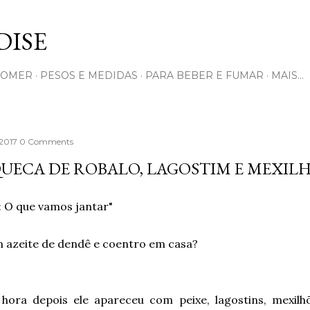
Pular para o conteúdo principal
ISE
COMER
PESOS E MEDIDAS
PARA BEBER E FUMAR
MAIS…
 2017
0 Comments
UECA DE ROBALO, LAGOSTIM E MEXIL
: O que vamos jantar"
m azeite de dendê e coentro em casa?
.
hora depois ele apareceu com peixe, lagostins, mexilhõ