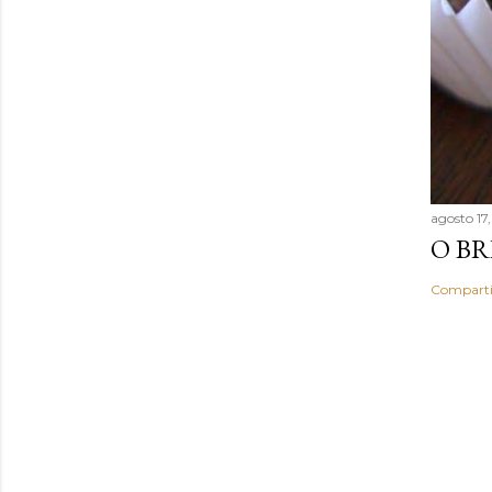
agosto 17
O BR
Comparti