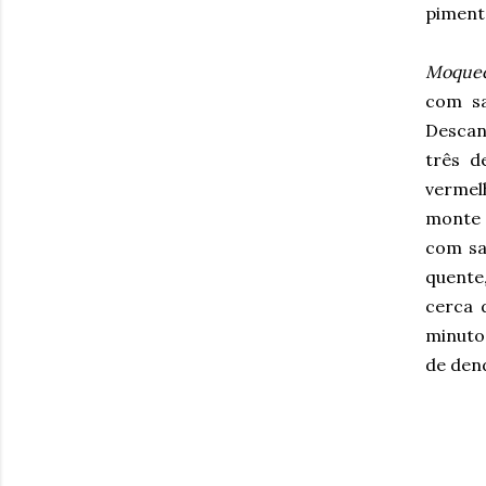
piment
Moquec
com sa
Descan
três d
vermel
monte c
com sal
quente
cerca 
minutos
de den