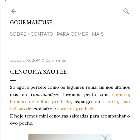
Pular para o conteúdo principal
GOURMANDISE
SOBRE / CONTATO
PARA COMER
MAIS…
outubro 10, 2014
0 Comments
CENOURA SAUTÉE
Só agora percebi como os legumes reinaram nos últimos
dias no
Gourmandise
. Tivemos pesto com
coentro
,
bolinho de milho grelhado
, aspargo no
risotto
,
pão
indiano
de espinafre e
escarola grelhada
.
E hoje temos mini cenouras salteadas para acompanhar o
ovo pochê.