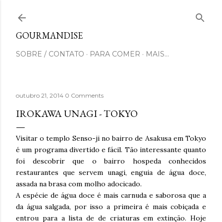
Pular para o conteúdo principal
GOURMANDISE
SOBRE / CONTATO
PARA COMER
MAIS…
outubro 21, 2014
0 Comments
IROKAWA UNAGI - TOKYO
Visitar o templo Senso-ji no bairro de Asakusa em Tokyo
é um programa divertido e fácil. Tão interessante quanto
foi descobrir que o bairro hospeda conhecidos
restaurantes que servem unagi, enguia de água doce,
assada na brasa com molho adocicado.
A espécie de água doce é mais carnuda e saborosa que a
da água salgada, por isso a primeira é mais cobiçada e
entrou para a lista de de criaturas em extinção. Hoje