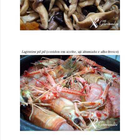
Lagostins pil pil
(cozidos em azeite, ají ahumado e alho fresco)