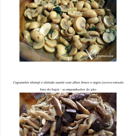
Cogumelos shimeji e shiitake sautée com alhos fresco e negro
(acrescentado
fora do fogo) - acompanhados de pão