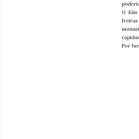
poderi
O
Kiss
freira
monast
rapida
Por fav