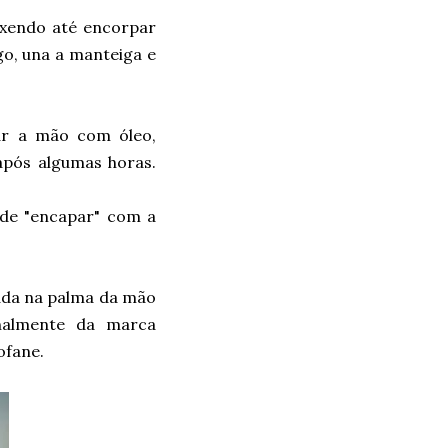
exendo até encorpar
go, una a manteiga e
ar a mão com óleo,
após algumas horas.
 de "encapar" com a
ada na palma da mão
inalmente da marca
ofane.