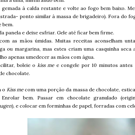
 uma a uma, misturando bem.
a gemada à calda restante e volte ao fogo bem baixo. M
estrada- ponto similar à massa de brigadeiro). Fora do fo
e bem.
da panela e deixe esfriar. Gele até ficar bem firme.
 com as mãos úmidas. Muitas receitas aconselham unt
ga ou margarina, mas estes criam uma casquinha seca 
lho apenas umedecer as mãos com água.
cilitar, boleie o
kiss me
e congele por 10 minutos antes
de chocolate.
a o
Kiss me
com uma porção da massa de chocolate, estic
 Enrolar bem. Passar em chocolate granulado (orig
hagen
), e colocar em forminhas de papel, forradas com cel