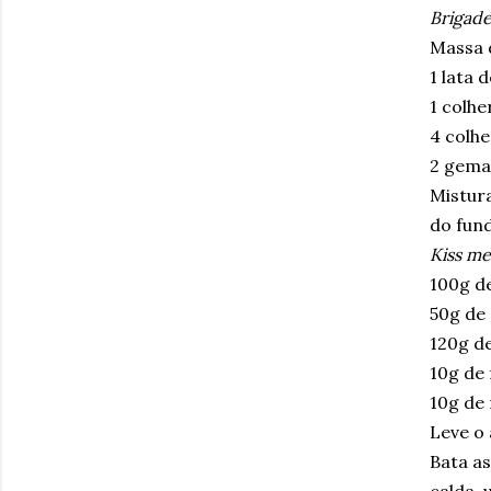
Brigadei
Massa d
1 lata 
1 colhe
4 colh
2 gemas
Mistur
do fund
Kiss me
100g d
50g de
120g de
10g de 
10g de
Leve o 
Bata as