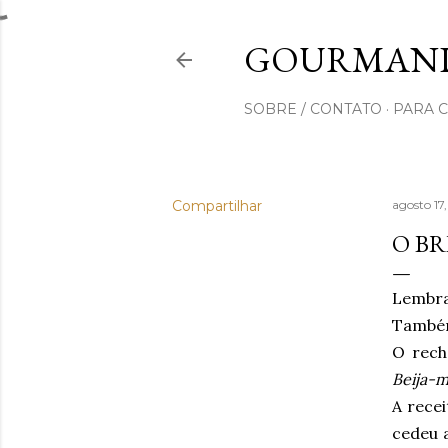
GOURMAND
SOBRE / CONTATO
PARA 
Compartilhar
agosto 17
O BR
Lembr
Também 
O rec
Beija-
A recei
cedeu a