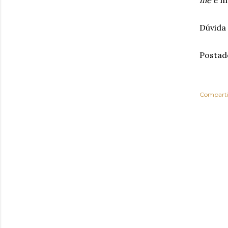
me
é ma
Dúvida
Postad
Comparti