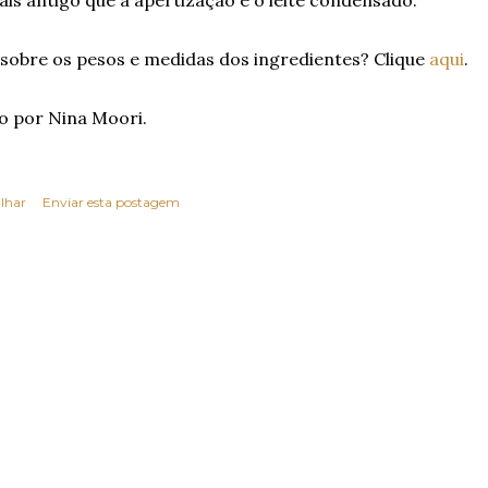
is antigo que a apertização e o leite condensado.
 sobre os pesos e medidas dos ingredientes? Clique
aqui
.
o por Nina Moori.
lhar
Enviar esta postagem