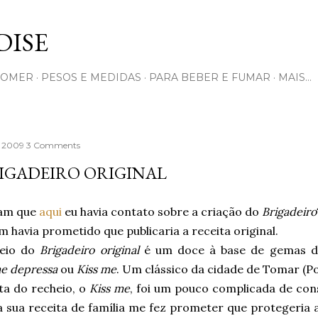
Pular para o conteúdo principal
ISE
COMER
PESOS E MEDIDAS
PARA BEBER E FUMAR
MAIS…
, 2009
3 Comments
IGADEIRO ORIGINAL
am que
aqui
eu havia contato sobre a criação do
Brigadeiro
havia prometido que publicaria a receita original.
heio do
Brigadeiro original
é um doce à base de gemas 
me depressa
ou
Kiss me
. Um clássico da cidade de Tomar (Po
ta do recheio, o
Kiss me
, foi um pouco complicada de con
 sua receita de família me fez prometer que protegeria a