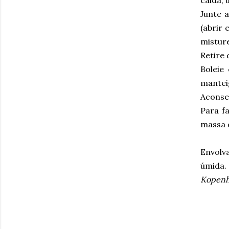
calda,
Junte 
(abrir 
mistur
Retire 
Boleie
mantei
Aconse
Para fa
massa 
Envolv
úmida.
Kopen