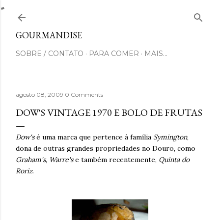
Pular para o conteúdo principal
GOURMANDISE
SOBRE / CONTATO
PARA COMER
MAIS…
agosto 08, 2009
0 Comments
DOW'S VINTAGE 1970 E BOLO DE FRUTAS
Dow's
é uma marca que pertence à família
Symington
,
dona de outras grandes propriedades no Douro, como
Graham's
,
Warre's
e também recentemente,
Quinta do
Roriz
.