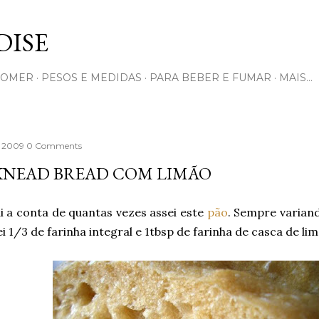
Pular para o conteúdo principal
ISE
COMER
PESOS E MEDIDAS
PARA BEBER E FUMAR
MAIS…
, 2009
0 Comments
KNEAD BREAD COM LIMÃO
i a conta de quantas vezes assei este
pão
. Sempre variand
ei 1/3 de farinha integral e 1tbsp de farinha de casca de lim