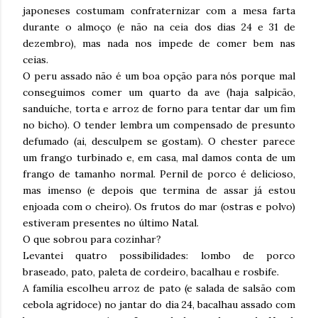
japoneses costumam confraternizar com a mesa farta
durante o almoço (e não na ceia dos dias 24 e 31 de
dezembro), mas nada nos impede de comer bem nas
ceias.
O peru assado não é um boa opção para nós porque mal
conseguimos comer um quarto da ave (haja salpicão,
sanduíche, torta e arroz de forno para tentar dar um fim
no bicho). O tender lembra um compensado de presunto
defumado (ai, desculpem se gostam). O chester parece
um frango turbinado e, em casa, mal damos conta de um
frango de tamanho normal. Pernil de porco é delicioso,
mas imenso (e depois que termina de assar já estou
enjoada com o cheiro). Os frutos do mar (ostras e polvo)
estiveram presentes no último Natal.
O que sobrou para cozinhar?
Levantei quatro possibilidades: lombo de porco
braseado, pato, paleta de cordeiro, bacalhau e rosbife.
A família escolheu arroz de pato (e salada de salsão com
cebola agridoce) no jantar do dia 24, bacalhau assado com