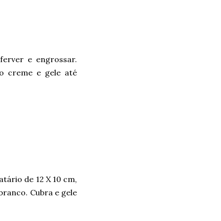
ferver e engrossar.
ao creme e gele até
tário de 12 X 10 cm,
branco. Cubra e gele