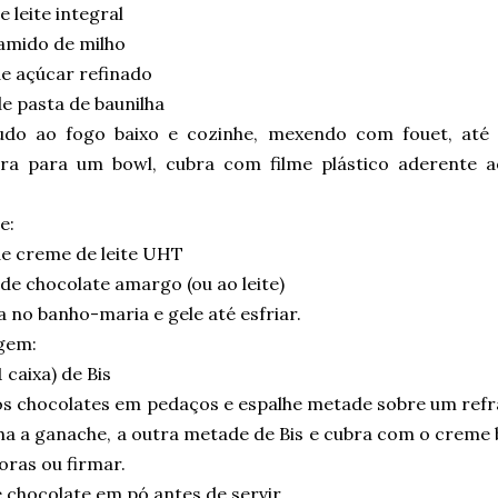
 leite integral
amido de milho
de açúcar refinado
e pasta de baunilha
udo ao fogo baixo e cozinhe, mexendo com fouet, até 
ira para um bowl, cubra com filme plástico aderente 
e:
de creme de leite UHT
de chocolate amargo (ou ao leite)
 no banho-maria e gele até esfriar.
gem:
1 caixa) de Bis
os chocolates em pedaços e espalhe metade sobre um refra
ha a ganache, a outra metade de Bis e cubra com o creme 
oras ou firmar.
e chocolate em pó antes de servir.