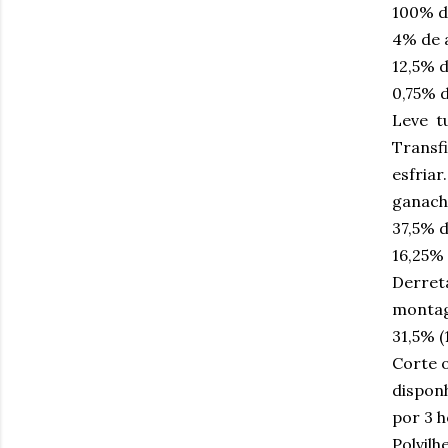
100% de
4% de 
12,5% 
0,75% d
Leve t
Transf
esfriar.
ganach
37,5% 
16,25% 
Derreta
monta
31,5% (
Corte 
dispon
por 3 h
Polvilh