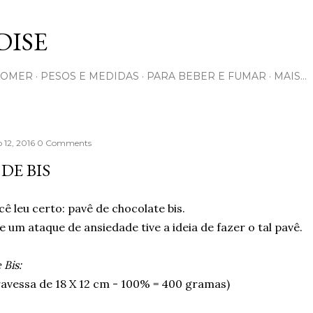
Pular para o conteúdo principal
ISE
COMER
PESOS E MEDIDAS
PARA BEBER E FUMAR
MAIS…
 12, 2016
0 Comments
 DE BIS
cê leu certo: pavê de chocolate bis.
 um ataque de ansiedade tive a ideia de fazer o tal pavê.
 Bis:
ravessa de 18 X 12 cm - 100% = 400 gramas)