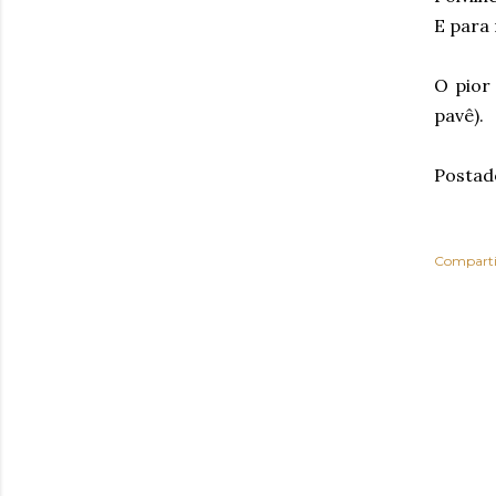
E para 
O pior
pavê).
Postad
Comparti