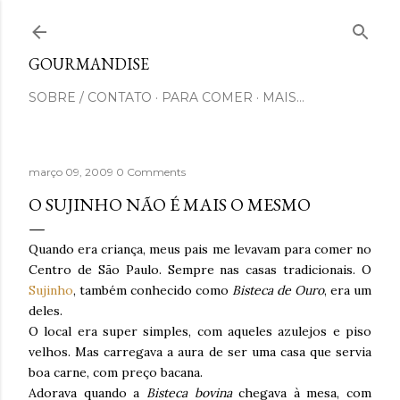
Pular para o conteúdo principal
GOURMANDISE
SOBRE / CONTATO
PARA COMER
MAIS…
março 09, 2009
0 Comments
O SUJINHO NÃO É MAIS O MESMO
Quando era criança, meus pais me levavam para comer no
Centro de São Paulo. Sempre nas casas tradicionais. O
Sujinho
, também conhecido como
Bisteca de Ouro
, era um
deles.
O local era super simples, com aqueles azulejos e piso
velhos. Mas carregava a aura de ser uma casa que servia
boa carne, com preço bacana.
Adorava quando a
Bisteca bovina
chegava à mesa, com