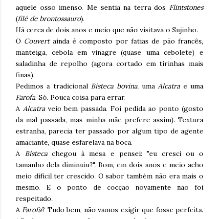
aquele osso imenso. Me sentia na terra dos
Flintstones
(
filé de brontossauro
).
Há cerca de dois anos e meio que não visitava o Sujinho.
O
Couvert
ainda é composto por fatias de pão francês,
manteiga, cebola em vinagre (quase uma cebolete) e
saladinha de repolho (agora cortado em tirinhas mais
finas).
Pedimos a tradicional
Bisteca bovina
, uma
Alcatra
e uma
Farofa
. Só. Pouca coisa para errar.
A
Alcatra
veio bem passada. Foi pedida ao ponto (gosto
da mal passada, mas minha mãe prefere assim). Textura
estranha, parecia ter passado por algum tipo de agente
amaciante, quase esfarelava na boca.
A
Bisteca
chegou à mesa e pensei: "eu cresci ou o
tamanho dela diminuiu?". Bom, em dois anos e meio acho
meio difícil ter crescido. O sabor também não era mais o
mesmo. E o ponto de cocção novamente não foi
respeitado.
A
Farofa
? Tudo bem, não vamos exigir que fosse perfeita.