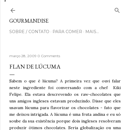
Pular para o conteúdo principal
GOURMANDISE
SOBRE / CONTATO
PARA COMER
MAIS…
março 28, 2009
0 Comments
FLAN DE LÚCUMA
Sabem o que é lúcuma? A primeira vez que ouvi falar
neste ingrediente foi conversando com a chef Kiki
Felipe. Ela estava descrevendo os raw-chocolates que
uns amigos ingleses estavam produzindo. Disse que eles
usavam lúcuma para flavorizar os chocolates - fato que
me deixou intrigada. A lúcuma é uma fruta andina e eu só
soube da sua existência porque dois ingleses resolveram
produzir ótimos chocolates. Seria globalização ou uma