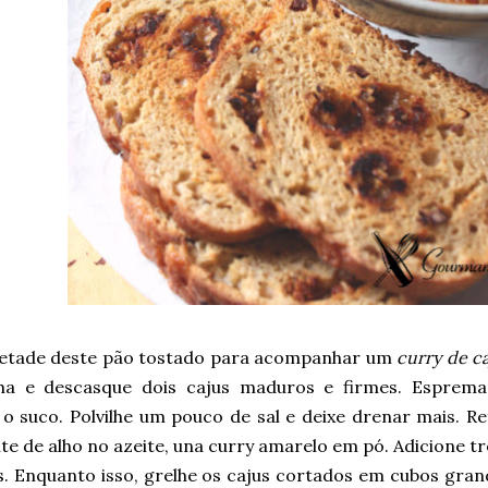
etade deste pão tostado para acompanhar um
curry de c
ha e descasque dois cajus maduros e firmes. Esprem
 o suco. Polvilhe um pouco de sal e deixe drenar mais. R
e de alho no azeite, una curry amarelo em pó. Adicione t
s. Enquanto isso, grelhe os cajus cortados em cubos gra