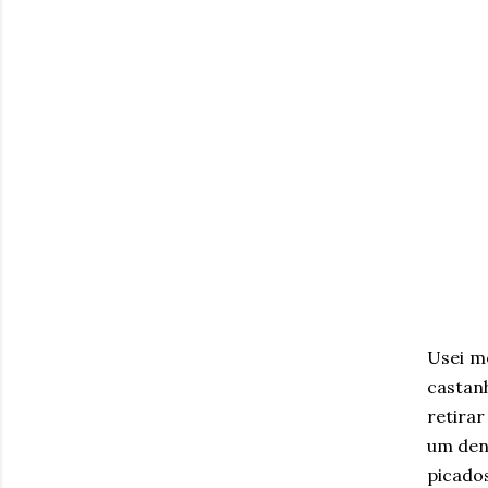
Usei m
castan
retirar
um dent
picado