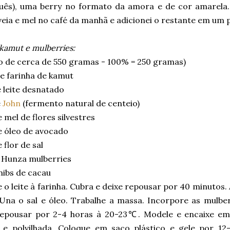
uês), uma berry no formato da amora e de cor amarela
aveia e mel no café da manhã e adicionei o restante em um 
kamut e mulberries:
o de cerca de 550 gramas - 100% = 250 gramas)
e farinha de kamut
 leite desnatado
e
John
(fermento natural de centeio)
 mel de flores silvestres
e óleo de avocado
 flor de sal
 Hunza mulberries
nibs de cacau
 o leite à farinha. Cubra e deixe repousar por 40 minutos
 Una o sal e óleo. Trabalhe a massa. Incorpore as mulber
repousar por 2-4 horas à 20-23℃. Modele e encaixe e
 e polvilhada. Coloque em saco plástico e gele por 12-