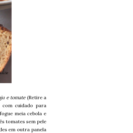
aju e tomate
(Retire a
a com cuidado para
efogue meia cebola e
rês tomates sem pele
ndes em outra panela