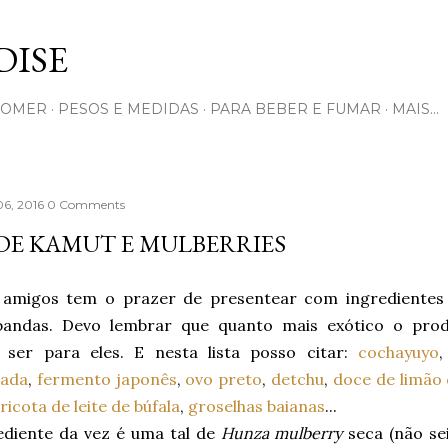
Pular para o conteúdo principal
ISE
COMER
PESOS E MEDIDAS
PARA BEBER E FUMAR
MAIS…
06, 2016
0 Comments
DE KAMUT E MULBERRIES
 amigos tem o prazer de presentear com ingrediente
bandas. Devo lembrar que quanto mais exótico o produ
 ser para eles. E nesta lista posso citar:
cochayuyo
ada
,
fermento japonês
,
ovo preto
,
detchu
,
doce de limão
ricota de leite de búfala
,
groselhas baianas
...
ediente da vez é uma tal de
Hunza mulberry
seca (não se