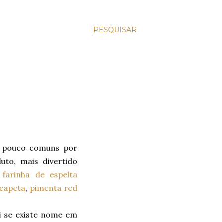
PESQUISAR
s pouco comuns por
to, mais divertido
,
farinha de espelta
 capeta
,
pimenta red
i se existe nome em