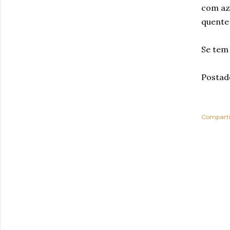
com aze
quente
Se tem
Postad
Comparti