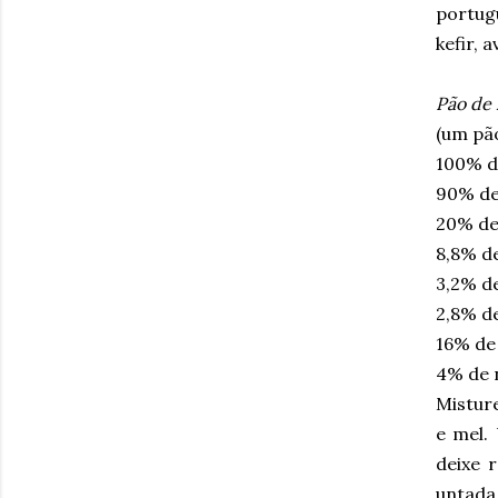
portug
kefir, 
Pão de 
(um pã
100% d
90% de
20% d
8,8% de
3,2% d
2,8% de
16% de
4% de 
Misture
e mel.
deixe 
untada