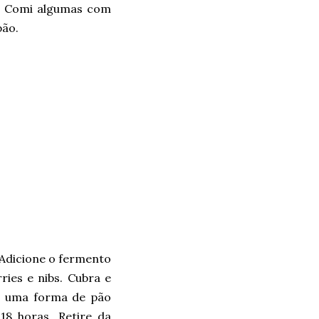
. Comi algumas com
pão.
. Adicione o fermento
ries e nibs. Cubra e
m uma forma de pão
18 horas. Retire da