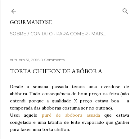
Pular para o conteúdo principal
GOURMANDISE
SOBRE / CONTATO
PARA COMER
MAIS…
outubro 31, 2016
0 Comments
TORTA CHIFFON DE ABÓBORA
Desde a semana passada temos uma overdose de
abóbora. Tudo consequência do bom preço na feira (não
entendi porque a qualidade X preço estava boa - a
temporada das abóboras costuma ser no outono).
Usei aquele
purê de abóbora assada
que estava
congelado e uma latinha de leite evaporado que ganhei
para fazer uma torta chiffon.