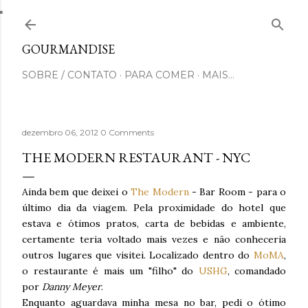
Pular para o conteúdo principal
GOURMANDISE
SOBRE / CONTATO
PARA COMER
MAIS…
dezembro 06, 2012
0 Comments
THE MODERN RESTAURANT - NYC
Ainda bem que deixei o
The Modern
- Bar Room - para o
último dia da viagem. Pela proximidade do hotel que
estava e ótimos pratos, carta de bebidas e ambiente,
certamente teria voltado mais vezes e não conheceria
outros lugares que visitei. Localizado dentro do
MoMA
,
o restaurante é mais um "filho" do
USHG
, comandado
por
Danny Meyer
.
Enquanto aguardava minha mesa no bar, pedi o ótimo