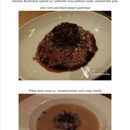
Alsatian Buckwheat spätzle w/ yellowfin tuna paillard crudo, roasted foie gras,
pine nuts and black pepper gastrique
White bean soup w/ smoked potato and crispy lentils