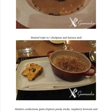
Braised tripe w/ chickpeas and harissa aïoli
Modern confections (pain d'epices pocky sticks, raspberry brownie and