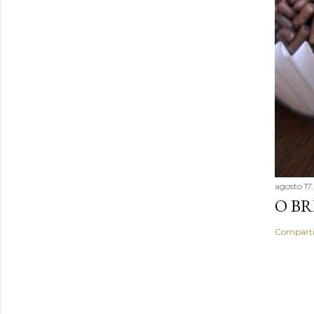
agosto 17
O BR
Comparti