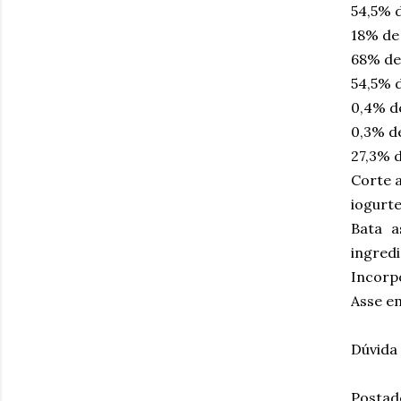
54,5% d
18% de
68% de
54,5% d
0,4% d
0,3% d
27,3% d
Corte 
iogurte
Bata a
ingred
Incorpo
Asse em
Dúvida
Postad