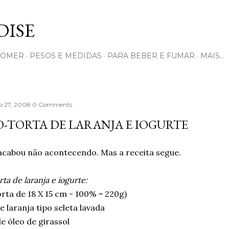
Pular para o conteúdo principal
ISE
COMER
PESOS E MEDIDAS
PARA BEBER E FUMAR
MAIS…
 27, 2008
0 Comments
-TORTA DE LARANJA E IOGURTE
 acabou não acontecendo. Mas a receita segue.
rta de laranja e iogurte:
rta de 18 X 15 cm - 100% = 220g)
 laranja tipo seleta lavada
e óleo de girassol