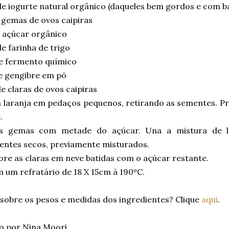
e iogurte natural orgânico (daqueles bem gordos e com ba
 gemas de ovos caipiras
 açúcar orgânico
e farinha de trigo
e fermento químico
e gengibre em pó
e claras de ovos caipiras
a laranja em pedaços pequenos, retirando as sementes. P
.
s gemas com metade do açúcar. Una a mistura de l
ientes secos, previamente misturados.
re as claras em neve batidas com o açúcar restante.
 um refratário de 18 X 15cm à 190ºC.
 sobre os pesos e medidas dos ingredientes? Clique
aqui
.
o por Nina Moori.