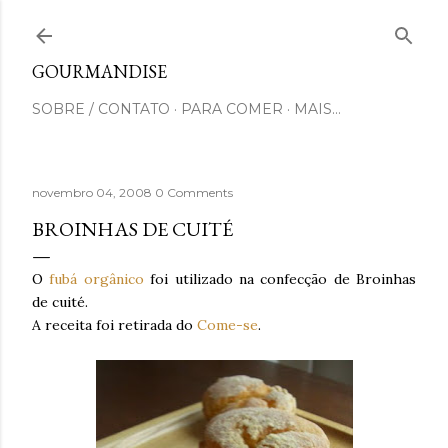
Pular para o conteúdo principal
GOURMANDISE
SOBRE / CONTATO
PARA COMER
MAIS…
novembro 04, 2008
0 Comments
BROINHAS DE CUITÉ
O
fubá orgânico
foi utilizado na confecção de Broinhas
de cuité.
A receita foi retirada do
Come-se
.