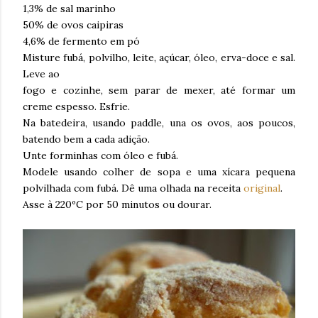
1,3% de sal marinho
50% de ovos caipiras
4,6% de fermento em pó
Misture fubá, polvilho, leite, açúcar, óleo, erva-doce e sal.
Leve ao
fogo e cozinhe, sem parar de mexer, até formar um
creme espesso. Esfrie.
Na batedeira, usando paddle, una os ovos, aos poucos,
batendo bem a cada adição.
Unte forminhas com óleo e fubá.
Modele usando colher de sopa e uma xícara pequena
polvilhada com fubá. Dê uma olhada na receita
original
.
Asse à 220ºC por 50 minutos ou dourar.