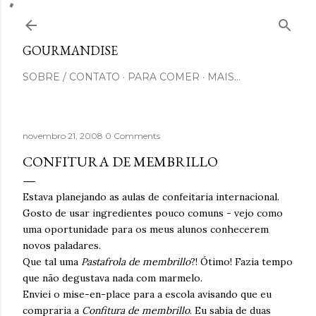
Pular para o conteúdo principal
GOURMANDISE
SOBRE / CONTATO
PARA COMER
MAIS…
novembro 21, 2008
0 Comments
CONFITURA DE MEMBRILLO
Estava planejando as aulas de confeitaria internacional.
Gosto de usar ingredientes pouco comuns - vejo como
uma oportunidade para os meus alunos conhecerem
novos paladares.
Que tal uma
Pastafrola de membrillo
?! Ótimo! Fazia tempo
que não degustava nada com marmelo.
Enviei o mise-en-place para a escola avisando que eu
compraria a
Confitura de membrillo
. Eu sabia de duas