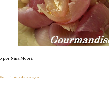
o por Nina Moori.
lhar
Enviar esta postagem