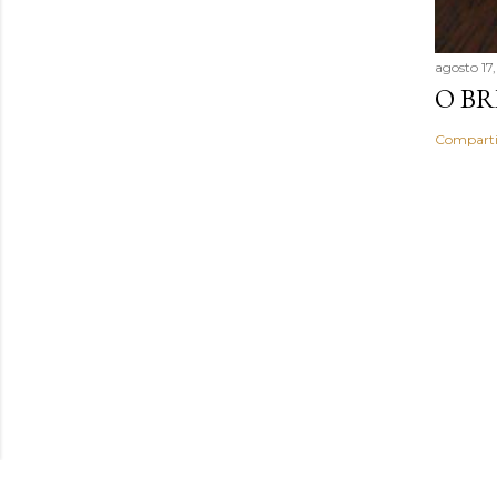
agosto 17
O BR
Comparti