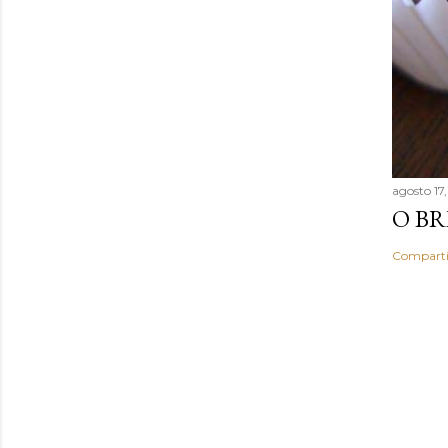
agosto 17
O BR
Comparti