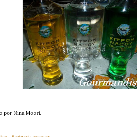
o por Nina Moori.
lhar
Enviar esta postagem