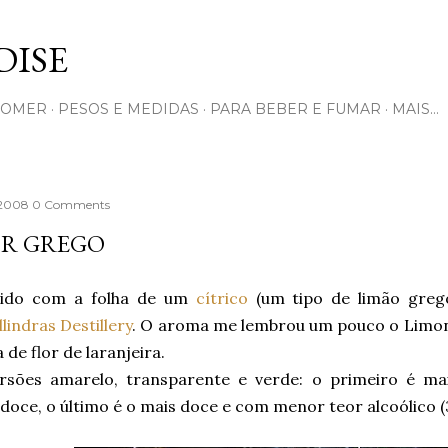
Pular para o conteúdo principal
ISE
COMER
PESOS E MEDIDAS
PARA BEBER E FUMAR
MAIS…
, 2008
0 Comments
OR GREGO
ido com a folha de um
cítrico
(um tipo de limão grego
llindras Destillery
. O aroma me lembrou um pouco o Limo
 de flor de laranjeira.
rsões amarelo, transparente e verde: o primeiro é mai
oce, o último é o mais doce e com menor teor alcoólico (