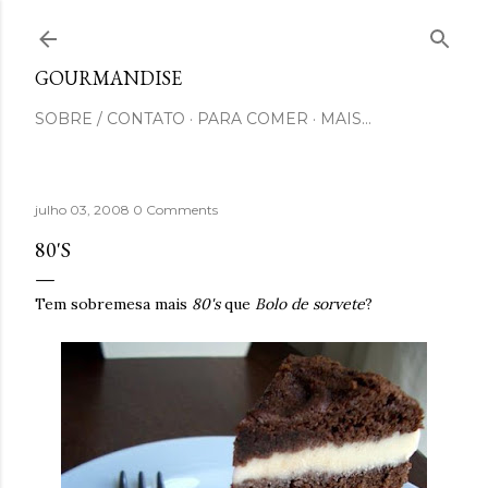
Pular para o conteúdo principal
GOURMANDISE
SOBRE / CONTATO
PARA COMER
MAIS…
julho 03, 2008
0 Comments
80'S
Tem sobremesa mais
80's
que
Bolo de sorvete
?