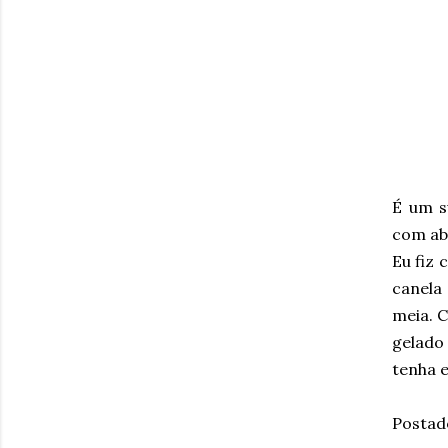
É um s
com ab
Eu fiz 
canela
meia. C
gelado
tenha 
Postad