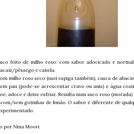
uco feito de milho roxo: com sabor adocicado e norma
acaxi/pêssego e canela.
com milho roxo seco (usei espiga também), casca de abaca
 em pau (pode-se acrescentar cravo ou anis) e água cozi
oe, adoce e deixe esfriar. Resulta num suco roxo (morada)
 com/sem gotinhas de limão. O sabor é diferente de qualq
experimentado.
o por Nina Moori.