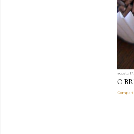
agosto 17
O BR
Comparti