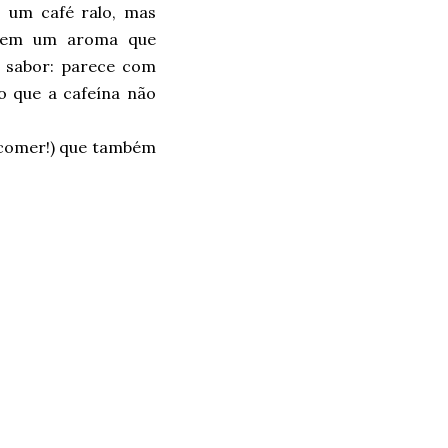
 um café ralo, mas
 tem um aroma que
o sabor: parece com
o que a cafeína não
e comer!) que também