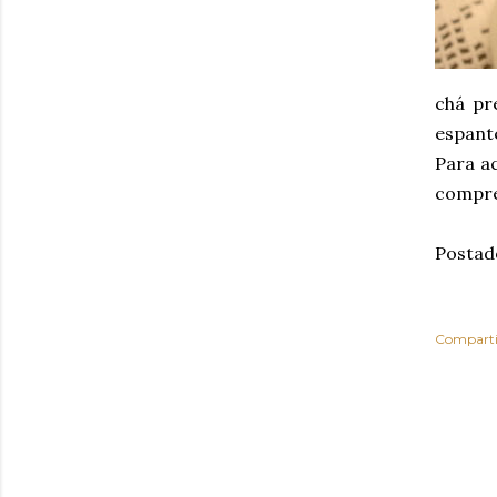
chá pr
espante
Para a
comprei
Postad
Comparti