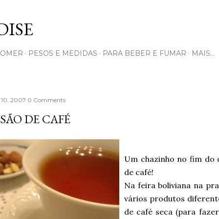
Pular para o conteúdo principal
ISE
COMER
PESOS E MEDIDAS
PARA BEBER E FUMAR
MAIS…
 10, 2007
0 Comments
SÃO DE CAFÉ
Um chazinho no fim do 
de café!
Na feira boliviana na pr
vários produtos diferent
de café seca (para fazer