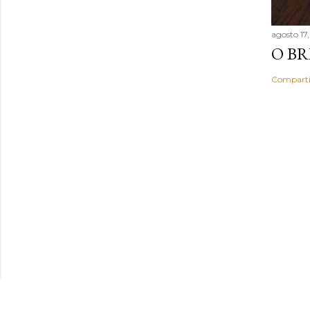
agosto 17
O BR
Comparti