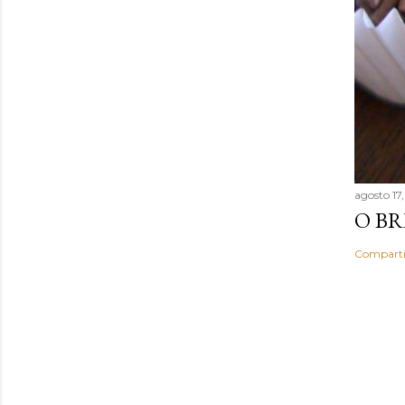
agosto 17
O BR
Comparti