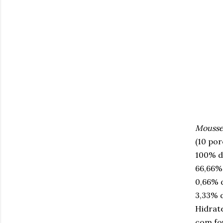
Mousse
(10 po
100% d
66,66%
0,66% d
3,33% d
Hidrat
com fou