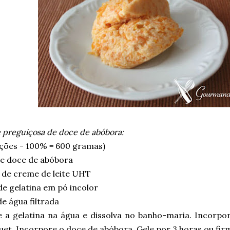
 preguiçosa de doce de abóbora:
rções - 100% = 600 gramas)
e doce de abóbora
 de creme de leite UHT
e gelatina em pó incolor
e água filtrada
e a gelatina na água e dissolva no banho-maria. Incorpo
et. Incorpore o doce de abóbora. Gele por 3 horas ou fir