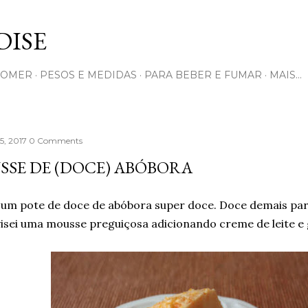
Pular para o conteúdo principal
ISE
COMER
PESOS E MEDIDAS
PARA BEBER E FUMAR
MAIS…
15, 2017
0 Comments
SE DE (DOCE) ABÓBORA
 um pote de doce de abóbora super doce. Doce demais pa
isei uma mousse preguiçosa adicionando creme de leite e g