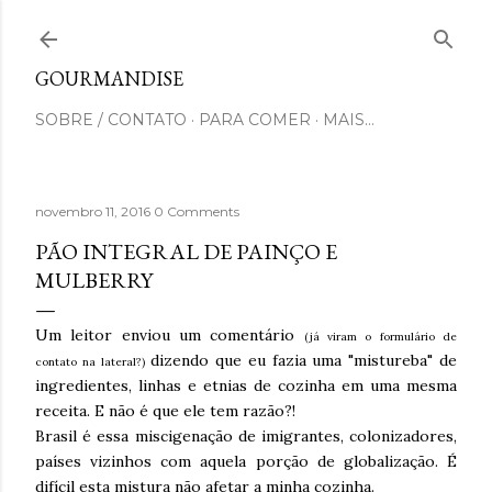
Pular para o conteúdo principal
GOURMANDISE
SOBRE / CONTATO
PARA COMER
MAIS…
novembro 11, 2016
0 Comments
PÃO INTEGRAL DE PAINÇO E
MULBERRY
Um leitor enviou um comentário
(já viram o formulário de
dizendo que eu fazia uma "mistureba" de
contato na lateral?)
ingredientes, linhas e etnias de cozinha em uma mesma
receita. E não é que ele tem razão?!
Brasil é essa miscigenação de imigrantes, colonizadores,
países vizinhos com aquela porção de globalização. É
difícil esta mistura não afetar a minha cozinha.