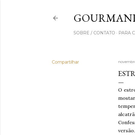
GOURMAND
SOBRE / CONTATO
PARA 
Compartilhar
novembro
ESTR
O estr
mostar
tempe
alcatr
Confes
versão