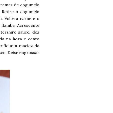
 gramas de cogumelo
o. Retire o cogumelo
. Volte a carne e o
e flambe. Acrescente
ershire sauce, dez
ída na hora e cento
erifique a maciez da
esco. Deixe engrossar