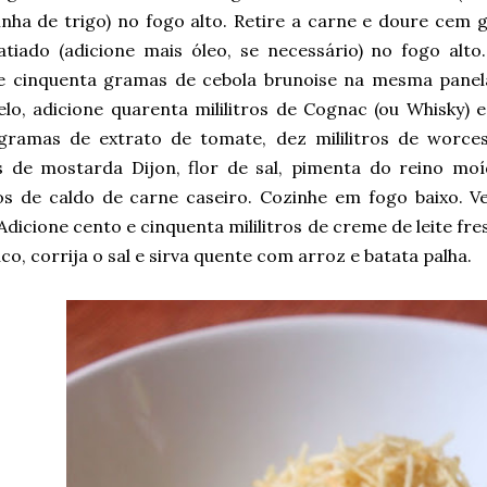
inha de trigo) no fogo alto. Retire a carne e doure cem
fatiado (adicione mais óleo, se necessário) no fogo alt
e cinquenta gramas de cebola brunoise na mesma panela
lo, adicione quarenta mililitros de Cognac (ou Whisky) 
 gramas de extrato de tomate, dez mililitros
de worcest
 de mostarda Dijon, flor de sal, pimenta do reino mo
tros de caldo de carne caseiro. Cozinhe em fogo baixo. V
Adicione cento e cinquenta mililitros de creme de leite fr
o, corrija o sal e sirva quente com arroz e batata palha.