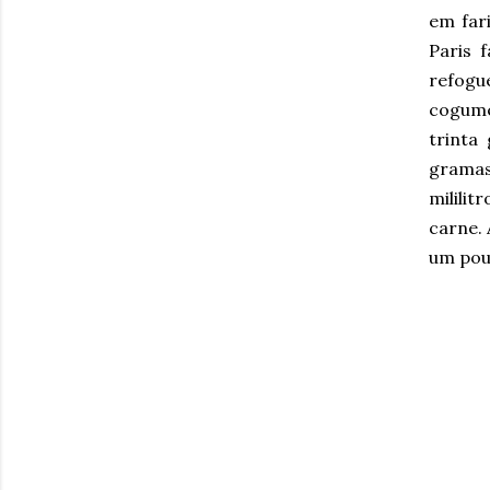
em far
Paris 
refogu
cogume
trinta
gramas
milili
carne. 
um pouc