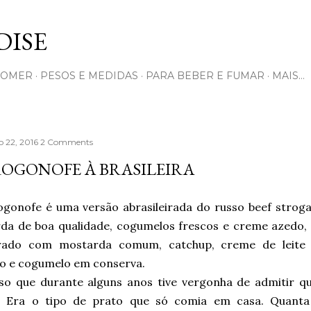
Pular para o conteúdo principal
ISE
COMER
PESOS E MEDIDAS
PARA BEBER E FUMAR
MAIS…
 22, 2016
2 Comments
OGONOFE À BRASILEIRA
ogonofe é uma versão abrasileirada do russo beef strogan
da de boa qualidade, cogumelos frescos e creme azedo,
rado com mostarda comum, catchup, creme de leite
ão e cogumelo em conserva.
so que durante alguns anos tive vergonha de admitir q
. Era o tipo de prato que só comia em casa. Quanta 