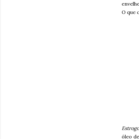
envelhe
O que 
Estrogo
óleo d