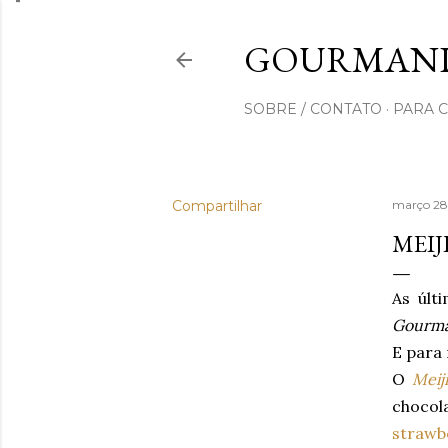
GOURMAND
SOBRE / CONTATO
PARA 
Compartilhar
março 28
MEI
As últ
Gourma
E para 
O
Meiji
chocol
strawb