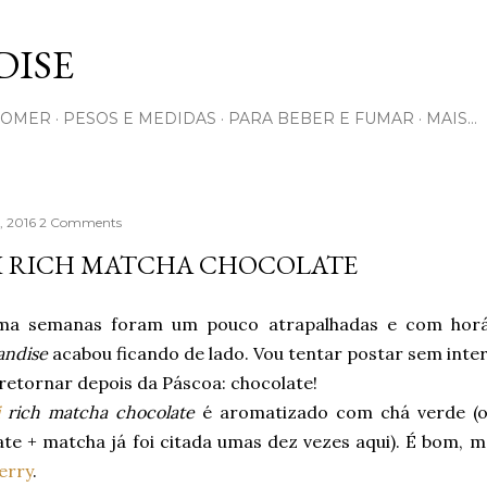
Pular para o conteúdo principal
ISE
COMER
PESOS E MEDIDAS
PARA BEBER E FUMAR
MAIS…
, 2016
2 Comments
JI RICH MATCHA CHOCOLATE
ima semanas foram um pouco atrapalhadas e com horá
ndise
acabou ficando de lado. Vou tentar postar sem inte
retornar depois da Páscoa: chocolate!
rich matcha chocolate
é aromatizado com chá verde (o
ate + matcha já foi citada umas dez vezes aqui). É bom, 
erry
.