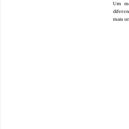
Um mê
difere
mais u