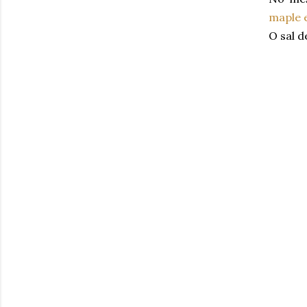
maple 
O sal 