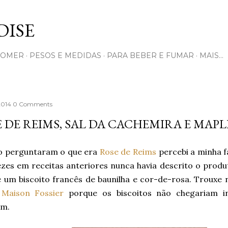
Pular para o conteúdo principal
ISE
COMER
PESOS E MEDIDAS
PARA BEBER E FUMAR
MAIS…
 2014
0 Comments
 DE REIMS, SAL DA CACHEMIRA E MAP
 perguntaram o que era
Rose de Reims
percebi a minha fa
ezes em receitas anteriores nunca havia descrito o prod
 um biscoito francês de baunilha e cor-de-rosa. Trouxe 
a
Maison Fossier
porque os biscoitos não chegariam i
em.