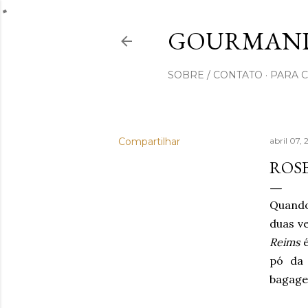
GOURMAND
SOBRE / CONTATO
PARA 
Compartilhar
abril 07,
ROSE
Quando
duas v
Reims
é
pó d
bagag