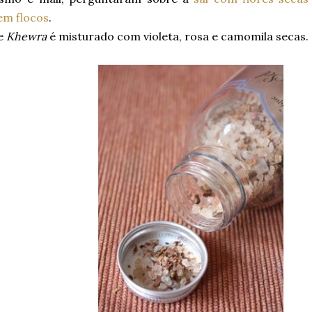
em flocos
.
de
Khewra
é misturado com violeta, rosa e camomila secas.