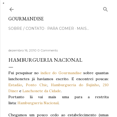
Pular para o conteúdo principal
GOURMANDISE
SOBRE / CONTATO
PARA COMER
MAIS…
dezembro 16, 2010
0 Comments
HAMBURGUERIA NACIONAL
Fui pesquisar no
índice do Gourmandise
sobre quantas
lanchonetes já havíamos escrito. E encontrei poucas:
Estadão
,
Ponto Chic
,
Hamburgueria do Sujinho
,
210
Diner
e
Lanchonete da Cidade
.
Portanto lá vai mais uma para a restrita
lista:
Hamburgueria Nacional
.
Chegamos um pouco cedo ao estabelecimento (umas