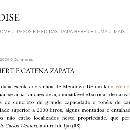
Pular para o conteúdo principal
ISE
COMER
PESOS E MEDIDAS
PARA BEBER E FUMAR
MAIS…
 2009
0 Comments
ERT E CATENA ZAPATA
duas escolas de vinhos de Mendoza. De um lado
Weine
ão se acha tanques de aço inoxidável e barricas de carva
s de concreto de grande capacidade e tonéis de ca
dade superior a 2000 litros, alguns montados e entalha
os não estão localizados nesta propriedade, que pert
o Carlos Weinert
, natural de Ijuí (RS).