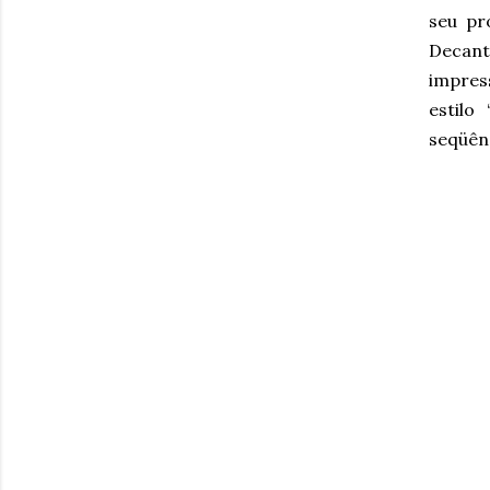
seu pr
Decan
impres
estilo
seqüênc