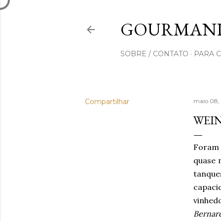
GOURMAND
SOBRE / CONTATO
PARA 
Compartilhar
maio 08,
WEIN
Foram 
quase n
tanque
capaci
vinhed
Bernard