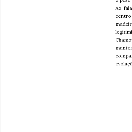
o peso
Ao fal
centro
madeira
legitim
Chamou
mantém
compar
evoluçã