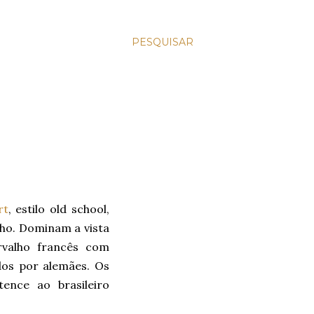
PESQUISAR
rt
, estilo old school,
lho. Dominam a vista
rvalho francês com
dos por alemães. Os
ence ao brasileiro