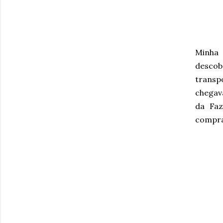
Minha 
descobr
transp
chegav
da Faz
compra