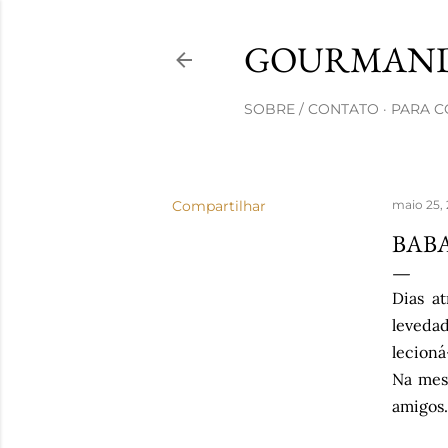
GOURMAND
SOBRE / CONTATO
PARA 
Compartilhar
maio 25,
BAB
Dias a
leveda
lecioná
Na mes
amigos.