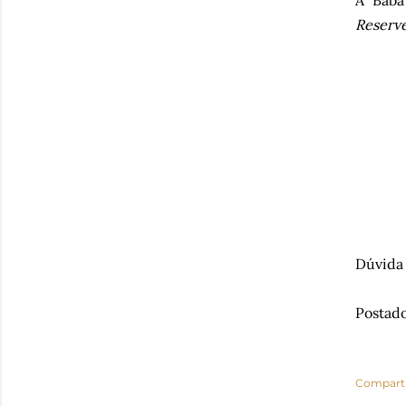
A Baba
Reserv
Dúvida 
Postado
Comparti