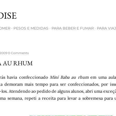
Pular para o conteúdo principal
ISE
COMER
PESOS E MEDIDAS
PARA BEBER E FUMAR
PARA VIA
 2009
0 Comments
A AU RHUM
trás havia confeccionado
Mini Baba au rhum
em uma aula
da demoram mais tempo para ser confeccionados, por iss
-los. Atendendo ao pedido de alguns alunos, abri uma exceç
ma semana, repeti a receita para levar a sobremesa para 