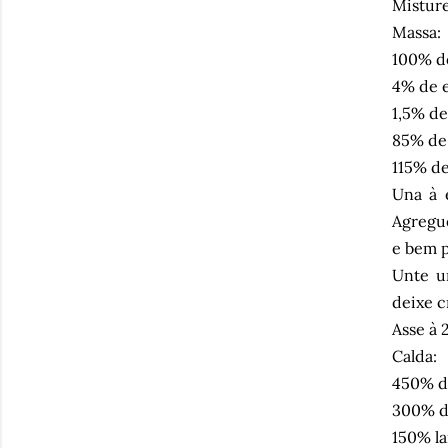
Misture
Massa:
100% de
4% de e
1,5% de
85% de
115% de
Una à 
Agregue
e bem p
Unte u
deixe c
Asse à 
Calda:
450% d
300% de
150% la