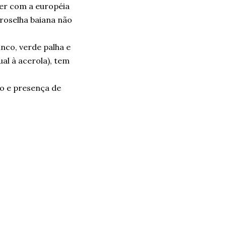
ver com a européia
groselha baiana não
anco, verde palha e
al à acerola), tem
ão e presença de