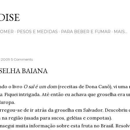
Pular para o conteúdo principal
ISE
COMER
PESOS E MEDIDAS
PARA BEBER E FUMAR
MAIS…
3, 2009
5 Comments
SELHA BAIANA
ndo o livro
O sal é um dom
(receitas de Dona Canô), vi uma
a
. Fiquei intrigada. Até então eu achava que groselha era u
Europa.
rregou-se de ir atrás da groselha em Salvador. Descobriu 
na região (usada para sucos, geléias e compotas).
segui muita informação sobre esta fruta no Brasil. Resol