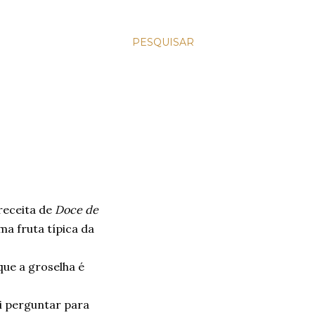
PESQUISAR
 receita de
Doce de
ma fruta típica da
que a groselha é
vi perguntar para