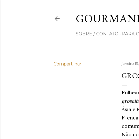
GOURMAND
SOBRE / CONTATO
PARA 
Compartilhar
janeiro 1
GRO
Folhea
groselh
Ásia e 
F. enca
comum 
Não con