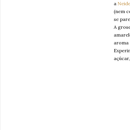
a
Neide
(nem co
se pare
A grose
amarelo
aroma 
Experim
açúcar