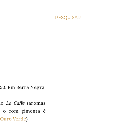
PESQUISAR
,50. Em Serra Negra,
 no
Le Caffè
(aromas
s o com pimenta é
 Ouro Verde
).