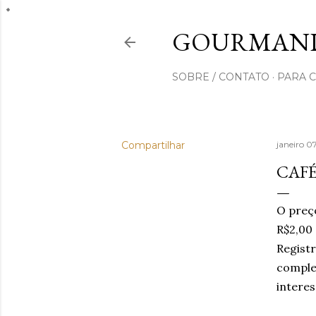
GOURMAND
SOBRE / CONTATO
PARA 
Compartilhar
janeiro 0
CAF
O preç
R$2,00 
Regist
compl
interes