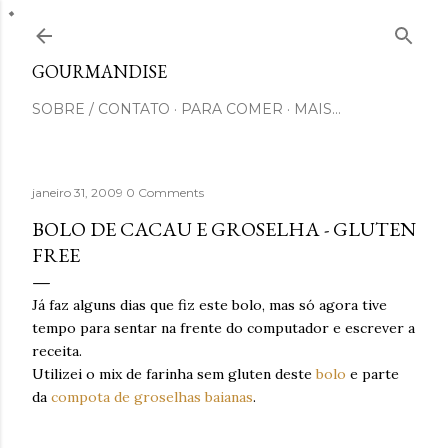
Pular para o conteúdo principal
GOURMANDISE
SOBRE / CONTATO
PARA COMER
MAIS…
janeiro 31, 2009
0 Comments
BOLO DE CACAU E GROSELHA - GLUTEN
FREE
Já faz alguns dias que fiz este bolo, mas só agora tive
tempo para sentar na frente do computador e escrever a
receita.
Utilizei o mix de farinha sem gluten deste
bolo
e parte
da
compota de groselhas baianas
.