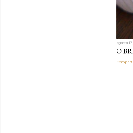
agosto 17
O BR
Comparti