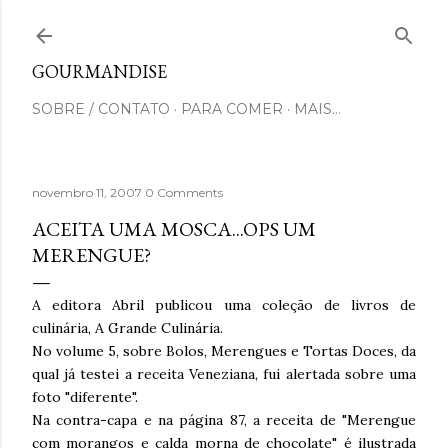
Pular para o conteúdo principal
GOURMANDISE
SOBRE / CONTATO
PARA COMER
MAIS…
novembro 11, 2007
0 Comments
ACEITA UMA MOSCA...OPS UM
MERENGUE?
A editora Abril publicou uma coleção de livros de
culinária, A Grande Culinária.
No volume 5, sobre Bolos, Merengues e Tortas Doces, da
qual já testei a receita Veneziana, fui alertada sobre uma
foto "diferente".
Na contra-capa e na página 87, a receita de "Merengue
com morangos e calda morna de chocolate" é ilustrada