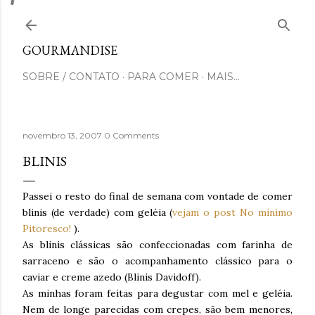
Pular para o conteúdo principal
GOURMANDISE
SOBRE / CONTATO
PARA COMER
MAIS…
novembro 13, 2007
0 Comments
BLINIS
Passei o resto do final de semana com vontade de comer
blinis (de verdade) com geléia (
vejam o post No mínimo
Pitoresco!
).
As blinis clássicas são confeccionadas com farinha de
sarraceno e são o acompanhamento clássico para o
caviar e creme azedo (Blinis Davidoff).
As minhas foram feitas para degustar com mel e geléia.
Nem de longe parecidas com crepes, são bem menores,