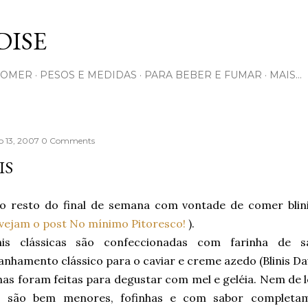
Pular para o conteúdo principal
ISE
COMER
PESOS E MEDIDAS
PARA BEBER E FUMAR
MAIS…
 13, 2007
0 Comments
IS
 o resto do final de semana com vontade de comer blin
vejam o post No mínimo Pitoresco!
).
nis clássicas são confeccionadas com farinha de 
hamento clássico para o caviar e creme azedo (Blinis Dav
has foram feitas para degustar com mel e geléia. Nem de
, são bem menores, fofinhas e com sabor completam