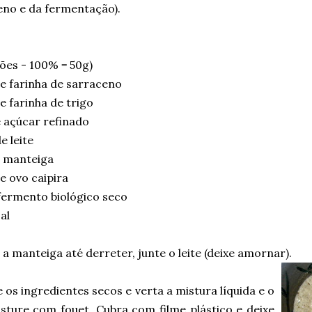
eno e da fermentação).
ões - 100% = 50g)
e farinha de sarraceno
 farinha de trigo
 açúcar refinado
 leite
 manteiga
e ovo caipira
fermento biológico seco
al
a manteiga até derreter, junte o leite (deixe amornar).
 os ingredientes secos e verta a mistura líquida e o
isture com fouet. Cubra com filme plástico e deixe