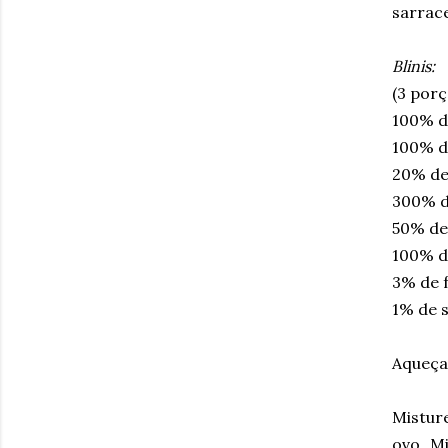
sarrac
Blinis:
(3 porç
100% d
100% de
20% de
300% de
50% de
100% d
3% de 
1% de s
Aqueça 
Misture
ovo. M