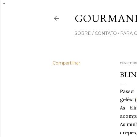
GOURMAND
SOBRE / CONTATO
PARA 
Compartilhar
novembro
BLIN
Passei
geléia (
As bli
acompan
As min
crepes