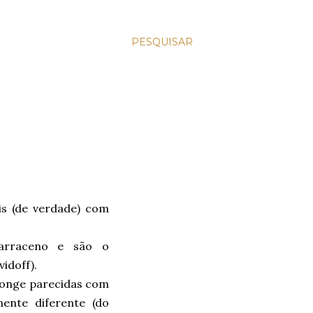
PESQUISAR
is (de verdade) com
sarraceno e são o
idoff).
 longe parecidas com
ente diferente (do