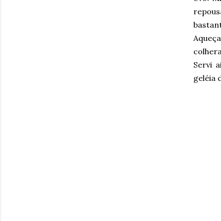
repou
bastant
Aqueça
colhera
Servi 
geléia