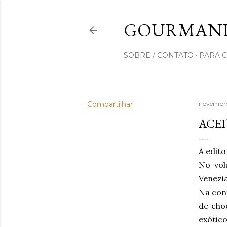
GOURMAND
SOBRE / CONTATO
PARA 
Compartilhar
novembro
ACEI
A edito
No vol
Venezia
Na con
de cho
exóti