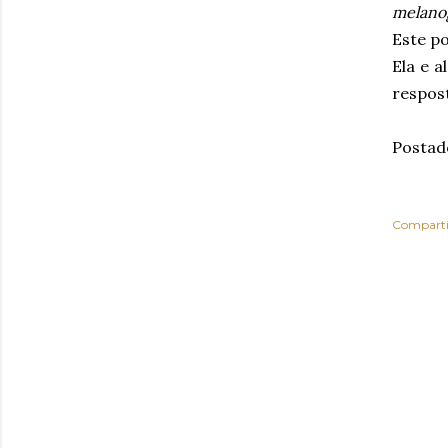
melano
Este p
Ela e 
respos
Postad
Comparti