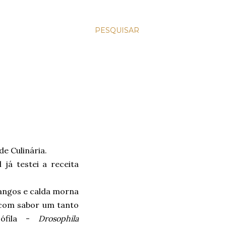
PESQUISAR
de Culinária.
já testei a receita
angos e calda morna
o com sabor um tanto
sófila -
Drosophila