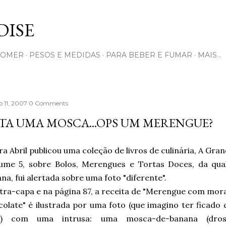
Pular para o conteúdo principal
ISE
COMER
PESOS E MEDIDAS
PARA BEBER E FUMAR
MAIS…
 11, 2007
0 Comments
TA UMA MOSCA...OPS UM MERENGUE?
ra Abril publicou uma coleção de livros de culinária, A Gran
ume 5, sobre Bolos, Merengues e Tortas Doces, da qual 
na, fui alertada sobre uma foto "diferente".
tra-capa e na página 87, a receita de "Merengue com mor
colate" é ilustrada por uma foto (que imagino ter ficad
co) com uma intrusa: uma mosca-de-banana (dro