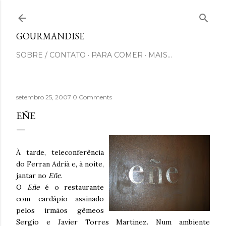
Pular para o conteúdo principal
GOURMANDISE
SOBRE / CONTATO
PARA COMER
MAIS…
setembro 25, 2007
0 Comments
EÑE
À tarde, teleconferência
do Ferran Adrià e, à noite,
jantar no
Eñe
.
O
Eñe
é o restaurante
com cardápio assinado
pelos irmãos gêmeos
Sergio e Javier Torres Martinez. Num ambiente