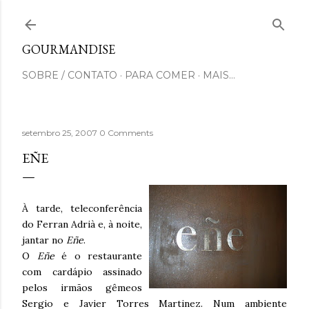
Pular para o conteúdo principal
GOURMANDISE
SOBRE / CONTATO
PARA COMER
MAIS…
setembro 25, 2007
0 Comments
EÑE
À tarde, teleconferência
do Ferran Adrià e, à noite,
jantar no
Eñe
.
O
Eñe
é o restaurante
com cardápio assinado
pelos irmãos gêmeos
Sergio e Javier Torres Martinez. Num ambiente