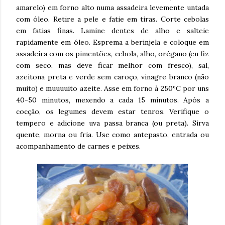
amarelo) em forno alto numa assadeira levemente untada
com óleo. Retire a pele e fatie em tiras. Corte cebolas
em fatias finas. Lamine dentes de alho e salteie
rapidamente em óleo. Esprema a berinjela e coloque em
assadeira com os pimentões, cebola, alho, orégano (eu fiz
com seco, mas deve ficar melhor com fresco), sal,
azeitona preta e verde sem caroço, vinagre branco (não
muito) e muuuuito azeite. Asse em forno à 250ºC por uns
40-50 minutos, mexendo a cada 15 minutos. Após a
cocção, os legumes devem estar tenros. Verifique o
tempero e adicione uva passa branca (ou preta). Sirva
quente, morna ou fria. Use como antepasto, entrada ou
acompanhamento de carnes e peixes.